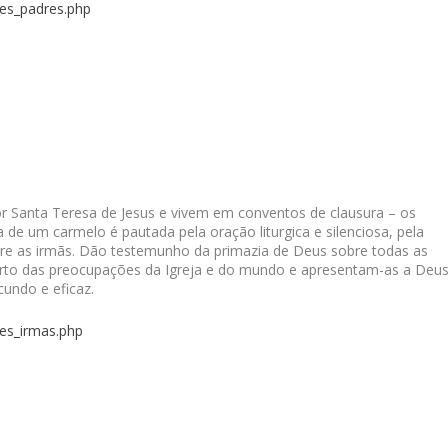
res_padres.php
r Santa Teresa de Jesus e vivem em conventos de clausura – os
 de um carmelo é pautada pela oração liturgica e silenciosa, pela
ntre as irmãs. Dão testemunho da primazia de Deus sobre todas as
erto das preocupações da Igreja e do mundo e apresentam-as a Deu
undo e eficaz.
res_irmas.php