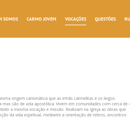
M SOMOS
CARMO JOVEM
VOCAÇÕES
QUESTÕES
R
esma origem carismática que as irmãs carmelitas e os leigos
ária mas são de vida apostólica. Vivem em comunidades com cerca de 
ecebido a mesma vocação e missão. Realizam na Igreja as obras que
ção da vida espiritual, mediante a orientação de retiros, encontros