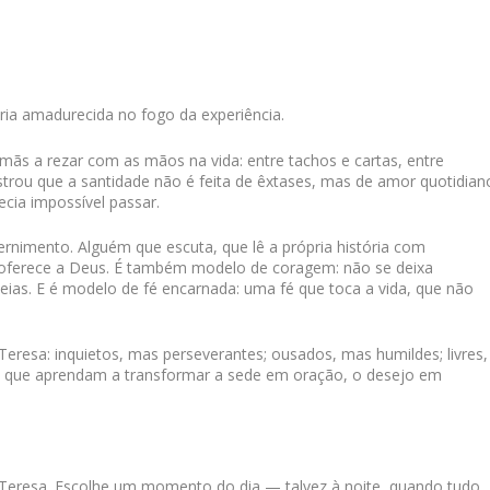
ria amadurecida no fogo da experiência.
rmãs a rezar com as mãos na vida: entre tachos e cartas, entre
strou que a santidade não é feita de êxtases, mas de amor quotidian
cia impossível passar.
ernimento. Alguém que escuta, que lê a própria história com
 oferece a Deus. É também modelo de coragem: não se deixa
eias. E é modelo de fé encarnada: uma fé que toca a vida, que não
resa: inquietos, mas perseverantes; ousados, mas humildes; livres,
 que aprendam a transformar a sede em oração, o desejo em
 Teresa. Escolhe um momento do dia — talvez à noite, quando tudo