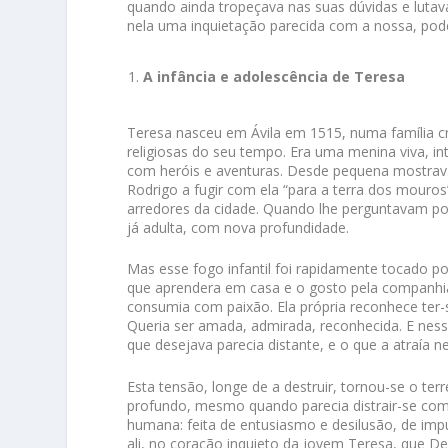
quando ainda tropeçava nas suas dúvidas e luta
nela uma inquietação parecida com a nossa, pode
A infância e adolescência de Teresa
Teresa nasceu em Ávila em 1515, numa família cr
religiosas do seu tempo. Era uma menina viva, inte
com heróis e aventuras. Desde pequena mostrav
Rodrigo a fugir com ela “para a terra dos mouros
arredores da cidade. Quando lhe perguntavam porq
já adulta, com nova profundidade.
Mas esse fogo infantil foi rapidamente tocado po
que aprendera em casa e o gosto pela companhia
consumia com paixão. Ela própria reconhece ter-s
Queria ser amada, admirada, reconhecida. E nes
que desejava parecia distante, e o que a atraía n
Esta tensão, longe de a destruir, tornou-se o ter
profundo, mesmo quando parecia distrair-se com 
humana: feita de entusiasmo e desilusão, de imp
ali, no coração inquieto da jovem Teresa, que 