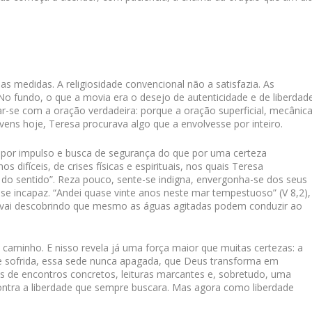
 medidas. A religiosidade convencional não a satisfazia. As
 fundo, o que a movia era o desejo de autenticidade e de liberdade
r-se com a oração verdadeira: porque a oração superficial, mecânica
ovens hoje, Teresa procurava algo que a envolvesse por inteiro.
s por impulso e busca de segurança do que por uma certeza
difíceis, de crises físicas e espirituais, nos quais Teresa
do sentido”. Reza pouco, sente-se indigna, envergonha-se dos seus
e incapaz. “Andei quase vinte anos neste mar tempestuoso” (V 8,2),
 vai descobrindo que mesmo as águas agitadas podem conduzir ao
aminho. E nisso revela já uma força maior que muitas certezas: a
ade sofrida, essa sede nunca apagada, que Deus transforma em
s de encontros concretos, leituras marcantes e, sobretudo, uma
ontra a liberdade que sempre buscara. Mas agora como liberdade