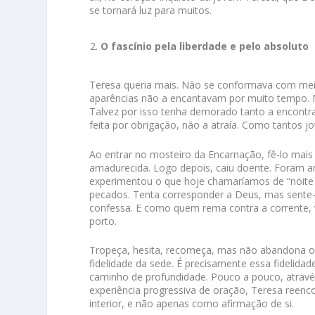
se tornará luz para muitos.
O fascínio pela liberdade e pelo absoluto
Teresa queria mais. Não se conformava com meias
aparências não a encantavam por muito tempo. No
Talvez por isso tenha demorado tanto a encontra
feita por obrigação, não a atraía. Como tantos j
Ao entrar no mosteiro da Encarnação, fê-lo mai
amadurecida. Logo depois, caiu doente. Foram anos 
experimentou o que hoje chamaríamos de “noite 
pecados. Tenta corresponder a Deus, mas sente-s
confessa. E como quem rema contra a corrente,
porto.
Tropeça, hesita, recomeça, mas não abandona o c
fidelidade da sede. É precisamente essa fidelid
caminho de profundidade. Pouco a pouco, atravé
experiência progressiva de oração, Teresa reenc
interior, e não apenas como afirmação de si.