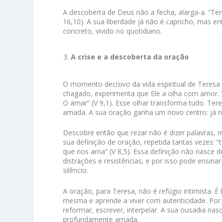
A descoberta de Deus não a fecha, alarga-a. “Te
16,10). A sua liberdade já não é capricho, mas e
concreto, vivido no quotidiano.
A crise e a descoberta da oração
O momento decisivo da vida espiritual de Teres
chagado, experimenta que Ele a olha com amor. 
O amar” (V 9,1). Esse olhar transforma tudo. Te
amada. A sua oração ganha um novo centro: já nã
Descobre então que rezar não é dizer palavras,
sua definição de oração, repetida tantas vezes
que nos ama” (V 8,5). Essa definição não nasce d
distrações e resistências, e por isso pode ensin
silêncio.
A oração, para Teresa, não é refúgio intimista. 
mesma e aprende a viver com autenticidade. Por 
reformar, escrever, interpelar. A sua ousadia nas
profundamente amada.