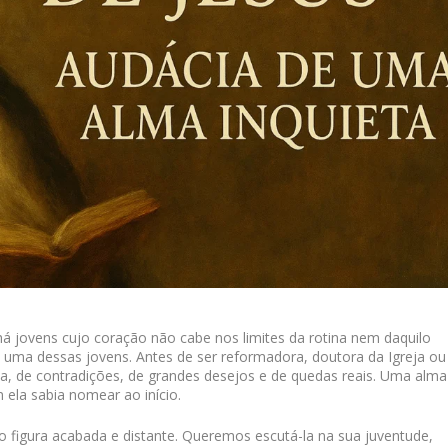
há jovens cujo coração não cabe nos limites da rotina nem daquilo
i uma dessas jovens. Antes de ser reformadora, doutora da Igreja ou
da, de contradições, de grandes desejos e de quedas reais. Uma alma
ela sabia nomear ao início.
 figura acabada e distante. Queremos escutá-la na sua juventude,