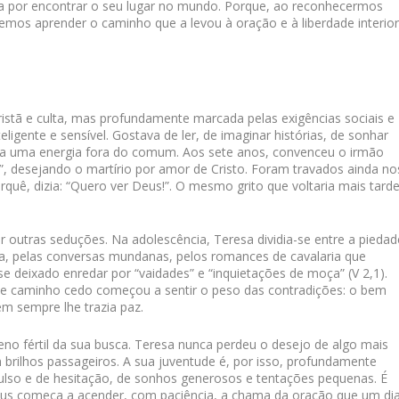
va por encontrar o seu lugar no mundo. Porque, ao reconhecermos
mos aprender o caminho que a levou à oração e à liberdade interior
istã e culta, mas profundamente marcada pelas exigências sociais e
ligente e sensível. Gostava de ler, de imaginar histórias, de sonhar
a uma energia fora do comum. Aos sete anos, convenceu o irmão
”, desejando o martírio por amor de Cristo. Foram travados ainda no
uê, dizia: “Quero ver Deus!”. O mesmo grito que voltaria mais tarde
r outras seduções. Na adolescência, Teresa dividia-se entre a piedad
, pelas conversas mundanas, pelos romances de cavalaria que
e deixado enredar por “vaidades” e “inquietações de moça” (V 2,1).
se caminho cedo começou a sentir o peso das contradições: o bem
em sempre lhe trazia paz.
reno fértil da sua busca. Teresa nunca perdeu o desejo de algo mais
brilhos passageiros. A sua juventude é, por isso, profundamente
ulso e de hesitação, de sonhos generosos e tentações pequenas. É
Deus começa a acender, com paciência, a chama da oração que um di