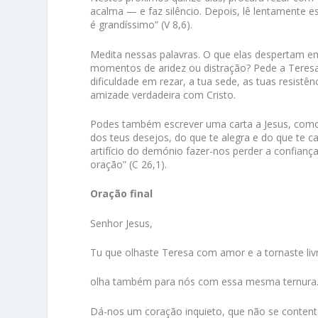
acalma — e faz silêncio. Depois, lê lentamente e
é grandíssimo” (V 8,6).
Medita nessas palavras. O que elas despertam e
momentos de aridez ou distração? Pede a Teres
dificuldade em rezar, a tua sede, as tuas resist
amizade verdadeira com Cristo.
Podes também escrever uma carta a Jesus, como T
dos teus desejos, do que te alegra e do que te 
artifício do demónio fazer-nos perder a confian
oração” (C 26,1).
Oração final
Senhor Jesus,
Tu que olhaste Teresa com amor e a tornaste liv
olha também para nós com essa mesma ternura
Dá-nos um coração inquieto, que não se conten