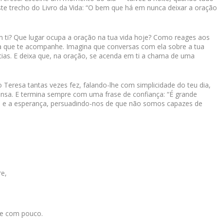
ste trecho do Livro da Vida: “O bem que há em nunca deixar a oração
m ti? Que lugar ocupa a oração na tua vida hoje? Como reages aos
a que te acompanhe. Imagina que conversas com ela sobre a tua
ências. E deixa que, na oração, se acenda em ti a chama de uma
eresa tantas vezes fez, falando-lhe com simplicidade do teu dia,
cansa. E termina sempre com uma frase de confiança: “É grande
ça e a esperança, persuadindo-nos de que não somos capazes de
re,
.
te com pouco.