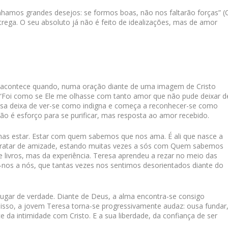
nhamos grandes desejos: se formos boas, não nos faltarão forças” (
ntrega. O seu absoluto já não é feito de idealizações, mas de amor
a acontece quando, numa oração diante de uma imagem de Cristo
“Foi como se Ele me olhasse com tanto amor que não pude deixar d
resa deixa de ver-se como indigna e começa a reconhecer-se como
o é esforço para se purificar, mas resposta ao amor recebido.
 mas estar. Estar com quem sabemos que nos ama. É ali que nasce a
: “tratar de amizade, estando muitas vezes a sós com Quem sabemos
e livros, mas da experiência. Teresa aprendeu a rezar no meio das
ar-nos a nós, que tantas vezes nos sentimos desorientados diante do
É lugar de verdade. Diante de Deus, a alma encontra-se consigo
isso, a jovem Teresa torna-se progressivamente audaz: ousa fundar
ce da intimidade com Cristo. E a sua liberdade, da confiança de ser