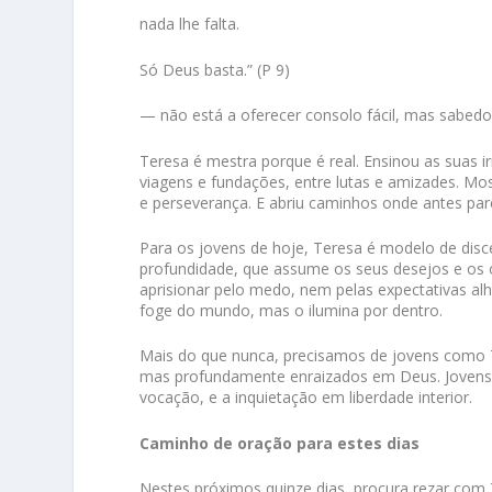
nada lhe falta.
Só Deus basta.” (P 9)
— não está a oferecer consolo fácil, mas sabedo
Teresa é mestra porque é real. Ensinou as suas i
viagens e fundações, entre lutas e amizades. Mo
e perseverança. E abriu caminhos onde antes pare
Para os jovens de hoje, Teresa é modelo de disc
profundidade, que assume os seus desejos e os
aprisionar pelo medo, nem pelas expectativas alh
foge do mundo, mas o ilumina por dentro.
Mais do que nunca, precisamos de jovens como Te
mas profundamente enraizados em Deus. Jovens
vocação, e a inquietação em liberdade interior.
Caminho de oração para estes dias
Nestes próximos quinze dias, procura rezar com