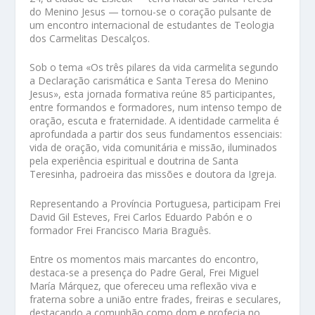
do Menino Jesus — tornou-se o coração pulsante de
um encontro internacional de estudantes de Teologia
dos Carmelitas Descalços.
Sob o tema «Os três pilares da vida carmelita segundo
a Declaração carismática e Santa Teresa do Menino
Jesus», esta jornada formativa reúne 85 participantes,
entre formandos e formadores, num intenso tempo de
oração, escuta e fraternidade. A identidade carmelita é
aprofundada a partir dos seus fundamentos essenciais:
vida de oração, vida comunitária e missão, iluminados
pela experiência espiritual e doutrina de Santa
Teresinha, padroeira das missões e doutora da Igreja.
Representando a Província Portuguesa, participam Frei
David Gil Esteves, Frei Carlos Eduardo Pabón e o
formador Frei Francisco Maria Braguês.
Entre os momentos mais marcantes do encontro,
destaca-se a presença do Padre Geral, Frei Miguel
María Márquez, que ofereceu uma reflexão viva e
fraterna sobre a união entre frades, freiras e seculares,
destacando a comunhão como dom e profecia no