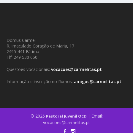
Domus Carmeli
R. Imaculado Coração de Maria, 17
2495-441 Fátima
Tlf. 249 530 650
Questões vocacionais:
vocacoes@carmelitas.pt
Informação e inscrição no Rumos:
amigos@carmelitas.pt
© 2026
| Email:
Pastoral Juvenil OCD
vocacoes@carmelitas.pt